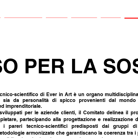
Sostenibilità
Eventi
Progetti
Press
Comi
O PER LA SOS
ecnico-scientifico di Ever in Art è un organo multidiscipl
, sia da personalità di spicco provenienti dal mondo
 ed imprenditoriale.
sviluppati per le aziende clienti, il Comitato delinea il 
spletare, partecipando alla progettazione e realizzazione 
i pareri tecnico-scientifici predisposti dai gruppi d
etodologie armonizzate che garantiscano la coerenza tra i