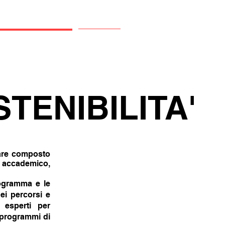
tato scientifico
Contatti
TENIBILITA'
inare composto
 accademico,
programma e le
dei percorsi e
i esperti per
 programmi di